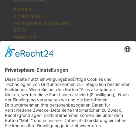
Kontakt
Sprechzeiten
Formulare & Downloads
ISERV
WebUntis
Unsere Partner
LogIn
Sitemap
POSTANSCHRIFT
Gesamtschule Osterfeld
Westfälische Straße 17
46117 Oberhausen
UNSERE PARTNER