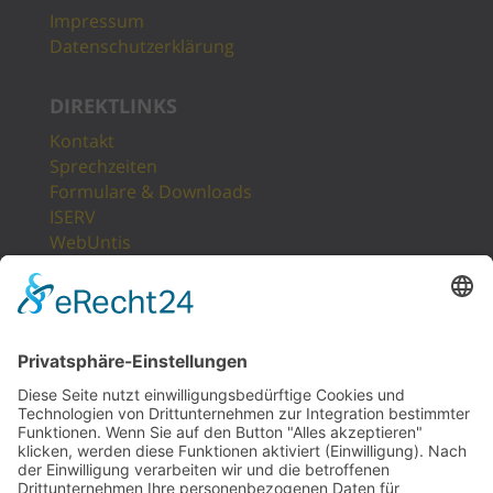
Impressum
Datenschutzerklärung
DIREKTLINKS
Kontakt
Sprechzeiten
Formulare & Downloads
ISERV
WebUntis
Unsere Partner
LogIn
Sitemap
POSTANSCHRIFT
Gesamtschule Osterfeld
Westfälische Straße 17
46117 Oberhausen