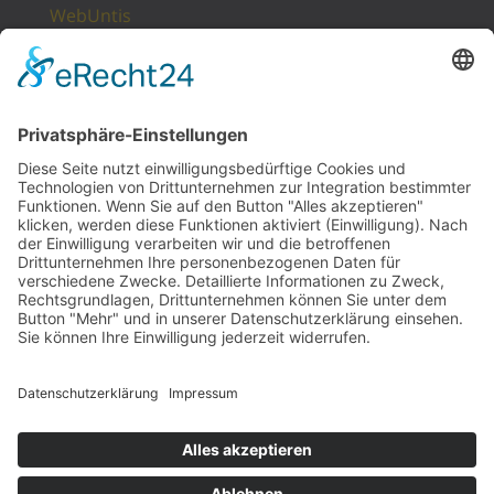
WebUntis
Unsere Partner
LogIn
Sitemap
POSTANSCHRIFT
Gesamtschule Osterfeld
Westfälische Straße 17
46117 Oberhausen
UNSERE PARTNER
LEVEL UP TALENTSCOUTING
Website