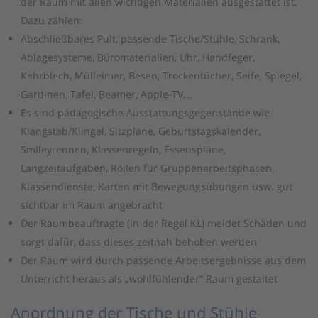
der Raum mit allen wichtigen Materialien ausgestattet ist.
Dazu zählen:
Abschließbares Pult, passende Tische/Stühle, Schrank,
Ablagesysteme, Büromaterialien, Uhr, Handfeger,
Kehrblech, Mülleimer, Besen, Trockentücher, Seife, Spiegel,
Gardinen, Tafel, Beamer, Apple-TV,…
Es sind pädagogische Ausstattungsgegenstände wie
Klangstab/Klingel, Sitzpläne, Geburtstagskalender,
Smileyrennen, Klassenregeln, Essenspläne,
Langzeitaufgaben, Rollen für Gruppenarbeitsphasen,
Klassendienste, Karten mit Bewegungsübungen usw. gut
sichtbar im Raum angebracht
Der Raumbeauftragte (in der Regel KL) meldet Schäden und
sorgt dafür, dass dieses zeitnah behoben werden
Der Raum wird durch passende Arbeitsergebnisse aus dem
Unterricht heraus als „wohlfühlender“ Raum gestaltet
Anordnung der Tische und Stühle