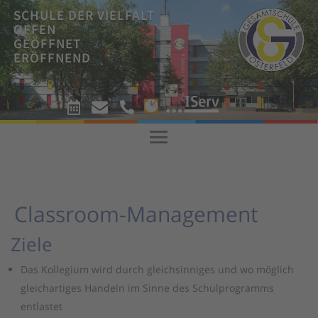
SCHULE DER VIELFALT
OFFEN
GEÖFFNET
ERÖFFNEND
!



!
Classroom-Management
Ziele
Das Kollegium wird durch gleichsinniges und wo möglich
gleichartiges Handeln im Sinne des Schulprogramms
entlastet