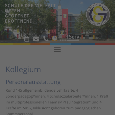
SCHULE DER VIELFALT
OFFEN
GEÖFFNET
ERÖFFNEND
!



!
Kollegium
Personalausstattung
Rund 145 allgemeinbildende Lehrkräfte, 4
Sonderpädagog*innen, 4 Schulsozialarbeiter*innen, 1 Kraft
im multiprofessionellen Team (MPT) „Integration“ und 4
Kräfte im MPT-„Inklusion“ gehören zum pädagogischen
Stammpersonal.