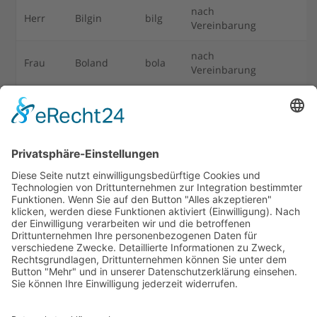
nach
Herr
Bilgin
bilg
Vereinbarung
nach
Frau
Boland
bola
Vereinbarung
nach
Herr
Brönner
brni
Vereinbarung
Frau
Broscienski
bros
Freitag
3.
Frau
Busch
bush
Montag
4.
Frau
Buschhoff
buho
Mittwoch
3.
Herr
Cambel
caal
Donnerstag
2.
Celik-
Frau
celi
Mittwoch
2.
Bayrak