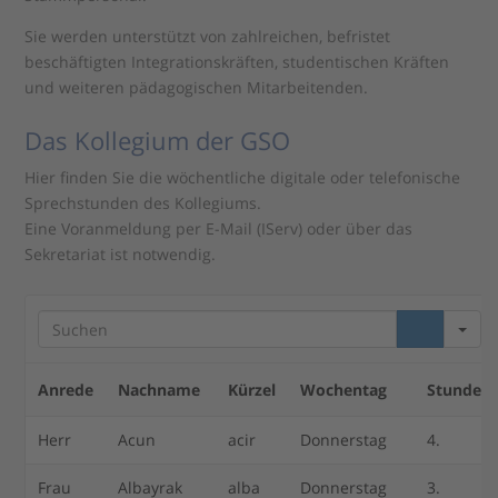
Sie werden unterstützt von zahlreichen, befristet
beschäftigten Integrationskräften, studentischen Kräften
und weiteren pädagogischen Mitarbeitenden.
Das Kollegium der GSO
Hier finden Sie die wöchentliche digitale oder telefonische
Sprechstunden des Kollegiums.
Eine Voranmeldung per E-Mail (IServ) oder über das
Sekretariat ist notwendig.
S
e
a
r
Anrede
Nachname
Kürzel
Wochentag
Stunde
c
h
Herr
Acun
acir
Donnerstag
4.
Frau
Albayrak
alba
Donnerstag
3.