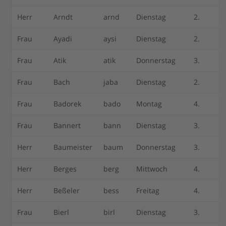
Herr
Arndt
arnd
Dienstag
2.
Frau
Ayadi
aysi
Dienstag
2.
Frau
Atik
atik
Donnerstag
3.
Frau
Bach
jaba
Dienstag
2.
Frau
Badorek
bado
Montag
4.
Frau
Bannert
bann
Dienstag
3.
Herr
Baumeister
baum
Donnerstag
3.
Herr
Berges
berg
Mittwoch
4.
Herr
Beßeler
bess
Freitag
4.
Frau
Bierl
birl
Dienstag
3.