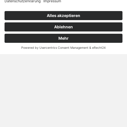
«
‹
...
1
2
3
4
5
...
›
»
AKTUELLES
Beiträge Übersicht
Kalender
Schulvideos
Anmeldung
Mensa Menu
Impressum
Datenschutzerklärung
DIREKTLINKS
Kontakt
Sprechzeiten