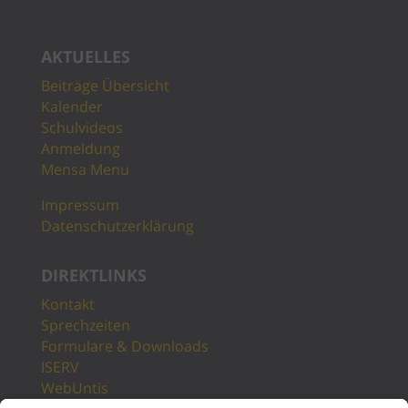
AKTUELLES
Beiträge Übersicht
Kalender
Schulvideos
Anmeldung
Mensa Menu
Impressum
Datenschutzerklärung
DIREKTLINKS
Kontakt
Sprechzeiten
Formulare & Downloads
ISERV
WebUntis