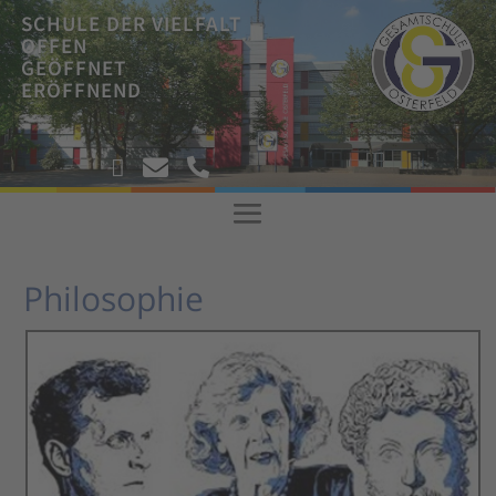
SCHULE DER VIELFALT
OFFEN
GEÖFFNET
ERÖFFNEND
!



!
Philosophie