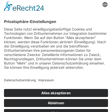
Unsere Partner
LogIn
Sitemap
POSTANSCHRIFT
Gesamtschule Osterfeld
Westfälische Straße 17
46117 Oberhausen
UNSERE PARTNER
LEVEL UP TALENTSCOUTING
Website