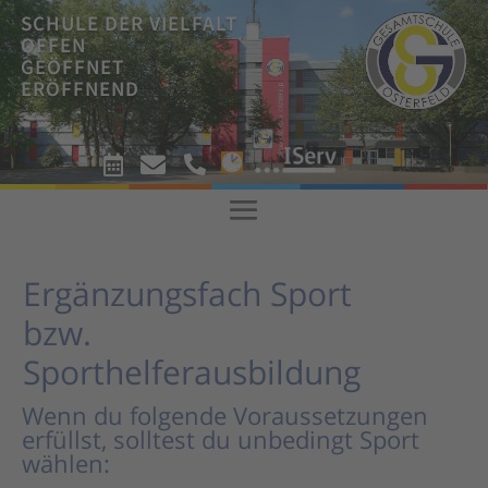
SCHULE DER VIELFALT
OFFEN
GEÖFFNET
ERÖFFNEND
!



!
Ergänzungsfach Sport
bzw.
Sporthelferausbildung
Wenn du folgende Voraussetzungen
erfüllst, solltest du unbedingt Sport
wählen: