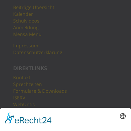
Beiträge Übersicht
Kalender
Schulvideos
Anmeldung
Mensa Menu
Impressum
Datenschutzerklärung
DIREKTLINKS
Kontakt
Sprechzeiten
Formulare & Downloads
ISERV
WebUntis
Unsere Partner
LogIn
Sitemap