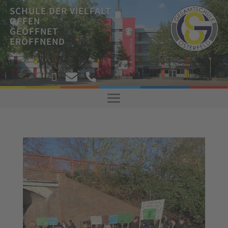
SCHULE DER VIELFALT
OFFEN
GEÖFFNET
ERÖFFNEND
!



!