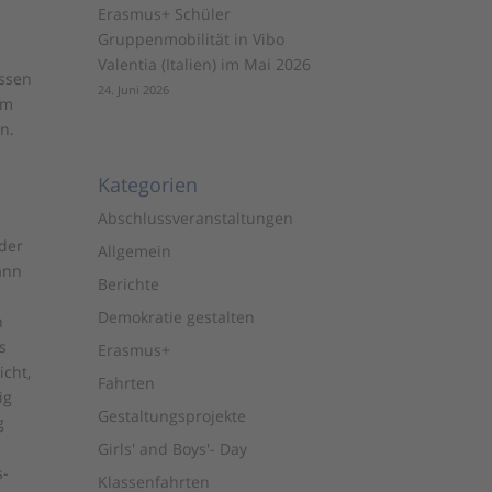
Erasmus+ Schüler
Gruppenmobilität in Vibo
Valentia (Italien) im Mai 2026
üssen
24. Juni 2026
rm
n.
Kategorien
Abschlussveranstaltungen
der
Allgemein
ann
Berichte
Demokratie gestalten
h
s
Erasmus+
icht,
Fahrten
ig
Gestaltungsprojekte
g
Girls' and Boys'- Day
s-
Klassenfahrten