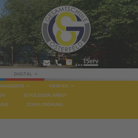
!




DIGITAL
SANGEBOTE
FAHRTEN
EN
SCHULSOZIALARBEIT
LUNG
SCHULORDNUNG