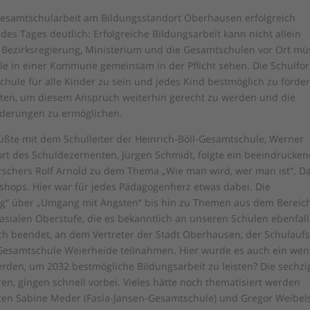
esamtschularbeit am Bildungsstandort Oberhausen erfolgreich
 des Tages deutlich: Erfolgreiche Bildungsarbeit kann nicht allein
dt, Bezirksregierung, Ministerium und die Gesamtschulen vor Ort m
le in einer Kommune gemeinsam in der Pflicht sehen. Die Schulfo
chule für alle Kinder zu sein und jedes Kind bestmöglich zu förder
leisten, um diesem Anspruch weiterhin gerecht zu werden und die
orderungen zu ermöglichen.
üßte mit dem Schulleiter der Heinrich-Böll-Gesamtschule, Werner
t des Schuldezernenten, Jürgen Schmidt, folgte ein beeindrucken
schers Rolf Arnold zu dem Thema „Wie man wird, wer man ist“. D
rkshops. Hier war für jedes Pädagogenherz etwas dabei. Die
ung“ über „Umgang mit Ängsten“ bis hin zu Themen aus dem Bereic
nasialen Oberstufe, die es bekanntlich an unseren Schulen ebenfall
h beendet, an dem Vertreter der Stadt Oberhausen, der Schulaufs
 Gesamtschule Weierheide teilnahmen. Hier wurde es auch ein wen
rden, um 2032 bestmögliche Bildungsarbeit zu leisten? Die sechzi
n, gingen schnell vorbei. Vieles hätte noch thematisiert werden
en Sabine Meder (Fasia-Jansen-Gesamtschule) und Gregor Weibel