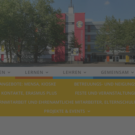
EN
LERNEN
LEHREN
GEMEINSAM
ANGEBOTE: MENSA, KIOSKE
BETREUUNGS- UND NEIGUNG
 KONTAKTE, ERASMUS PLUS
FESTE UND VERANSTALTUNG
RNMITARBEIT UND EHRENAMTLICHE MITARBEITER, ELTERNSCHU
PROJEKTE & EVENTS