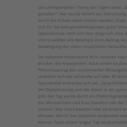
Das übergeordnete Thema des Tages lautet „G
gestalten“. Hier wurde bereits die Zielrichtung
durch die Schule selbst initiiert werden. Sta
sich für die Gelingensbedingungen guter Schu
Gesamtschule stellt sich dem Anspruch, eine S
Und so wollten alle Beteiligte ihren Beitrag 
Bewältigung der vielen zusätzlichen Herausf
Die bekannte Moderatorin Britt Lorenzen begr
Brücker, die Anwesenden. Nach einem Grußwor
Plenumsvortrag des renommierten Bildungsfor
verteilten sich die Lehrkräfte auf über 30 Wo
Spannbreite erstreckte sich von „Sprachbild
der Digitalisierung und der Arbeit in der gym
gibt. Der Tag wurde durch ein Podiumsgespräc
des Ministeriums und Frau Sawallich von der
visionär. Was muss bewahrt oder verändert we
Minuten, die für das Gespräch vorgesehen ware
können. Nach einem langen Tag verabschiedet