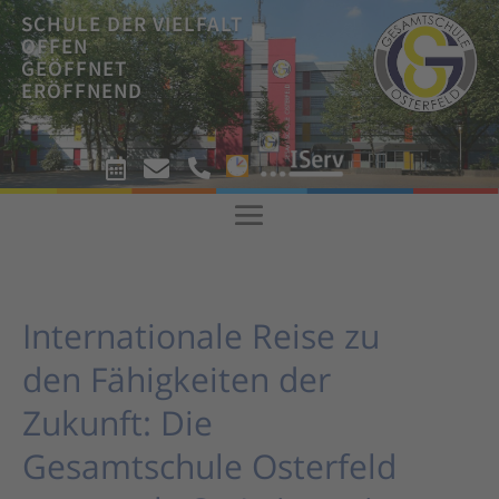
SCHULE DER VIELFALT
OFFEN
GEÖFFNET
ERÖFFNEND
!



!
Internationale Reise zu
den Fähigkeiten der
Zukunft: Die
Gesamtschule Osterfeld