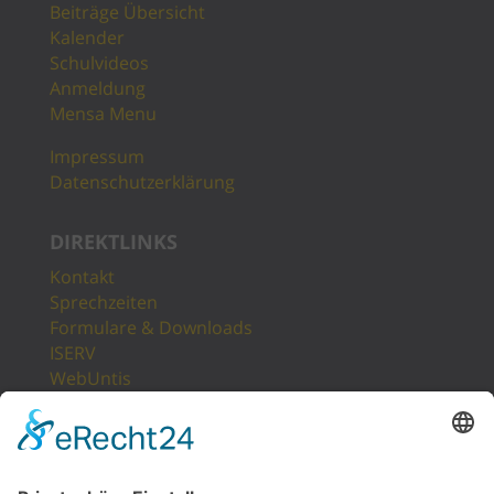
Beiträge Übersicht
Kalender
Schulvideos
Anmeldung
Mensa Menu
Impressum
Datenschutzerklärung
DIREKTLINKS
Kontakt
Sprechzeiten
Formulare & Downloads
ISERV
WebUntis
Unsere Partner
LogIn
Sitemap