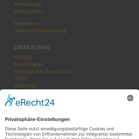
Anmeldung
Mensa Menu
Impressum
Datenschutzerklärung
DIREKTLINKS
Kontakt
Sprechzeiten
Formulare & Downloads
ISERV
WebUntis
Unsere Partner
LogIn
Sitemap
POSTANSCHRIFT
Gesamtschule Osterfeld