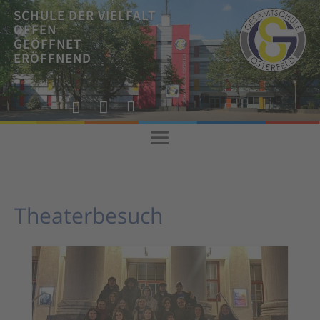
SCHULE DER VIELFALT
OFFEN
GEÖFFNET
ERÖFFNEND
!



!
Theaterbesuch