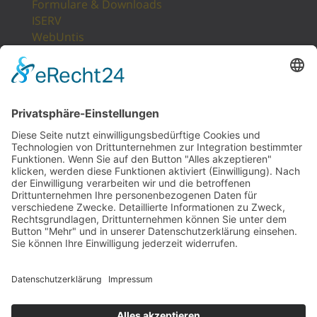
Formulare & Downloads
ISERV
WebUntis
Unsere Partner
LogIn
Sitemap
POSTANSCHRIFT
Gesamtschule Osterfeld
Westfälische Straße 17
46117 Oberhausen
UNSERE PARTNER
KULTURAGENTEN
Website