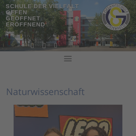
SCHULE DER VIELFALT
OFFEN
GEÖFFNET
ERÖFFNEND
!



!
Naturwissenschaft