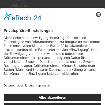
WebUntis
Unsere Partner
LogIn
Sitemap
POSTANSCHRIFT
Gesamtschule Osterfeld
Westfälische Straße 17
46117 Oberhausen
UNSERE PARTNER
STOLPERSTEINE NRW
Website