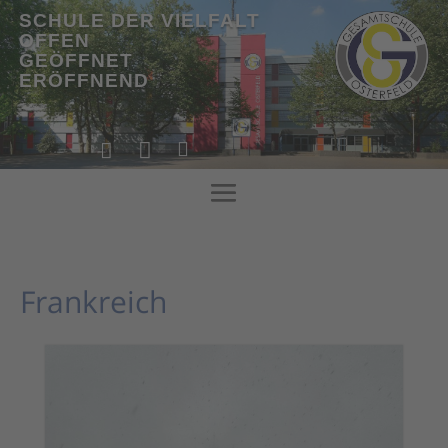
SCHULE DER VIELFALT
OFFEN
GEÖFFNET
ERÖFFNEND
!



!
Frankreich