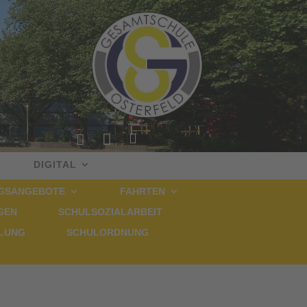
!




DIGITAL
NGSANGEBOTE
FAHRTEN
GEN
SCHULSOZIALARBEIT
ULUNG
SCHULORDNUNG