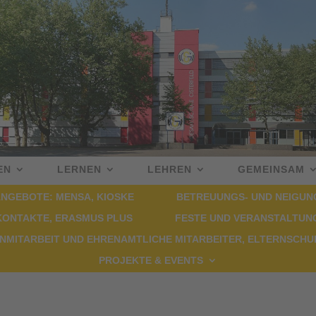
EN
LERNEN
LEHREN
GEMEINSAM
NGEBOTE: MENSA, KIOSKE
BETREUUNGS- UND NEIGU
KONTAKTE, ERASMUS PLUS
FESTE UND VERANSTALTUN
NMITARBEIT UND EHRENAMTLICHE MITARBEITER, ELTERNSCH
PROJEKTE & EVENTS