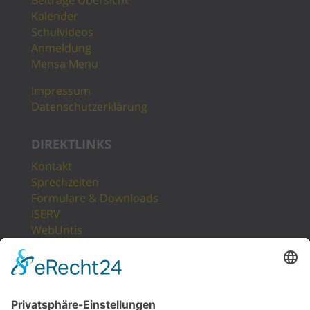
Beiträge Übersicht
Kalender
Schulvideos
Anmeldung
Mensa Menu
Impressum
Datenschutzerklärung
DIREKTLINKS
Kontakt
Sprechzeiten
Formulare & Downloads
ISERV
WebUntis
Unsere Partner
LogIn
Sitemap