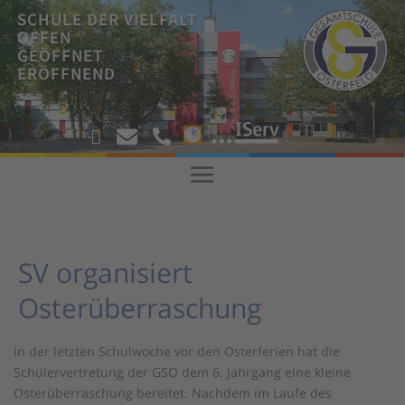
SCHULE DER VIELFALT
OFFEN
GEÖFFNET
ERÖFFNEND
!



!
SV organisiert
Osterüberraschung
In der letzten Schulwoche vor den Osterferien hat die
Schülervertretung der GSO dem 6. Jahrgang eine kleine
Osterüberraschung bereitet. Nachdem im Laufe des