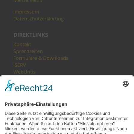
Impressum
Datenschutzerklärung
DIREKTLINKS
Kontakt
Sprechzeiten
Formulare & Downloads
ISERV
WebUntis
Unsere Partner
LogIn
Sitemap
POSTANSCHRIFT
Gesamtschule Osterfeld
Westfälische Straße 17
46117 Oberhausen