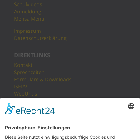
Schulvideos
Anmeldung
Mensa Menu
Impressum
Datenschutzerklärung
DIREKTLINKS
Kontakt
Sprechzeiten
Formulare & Downloads
ISERV
WebUntis
Unsere Partner
LogIn
Sitemap
POSTANSCHRIFT