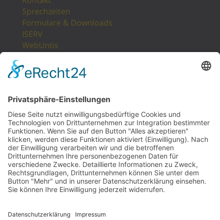
Kontakt
Sprechzeiten
Formulare & Downloads
ISERV
WebUntis
Unsere Partner
LogIn
Sitemap
POSTANSCHRIFT
Gesamtschule Osterfeld
Westfälische Straße 17
46117 Oberhausen
UNSERE PARTNER
BISS AKADEMIE NRW