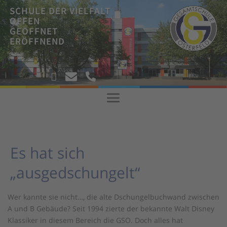
SCHULE DER VIELFALT
OFFEN
GEÖFFNET
ERÖFFNEND
!



!
Es hat sich
„ausgedschungelt“
Wer kannte sie nicht…, die alte Dschungelbuchwand zwischen
A und B Gebäude? Seit 1994 zierte der bekannte Walt Disney
Klassiker in diesem Bereich die GSO. Doch alles hat