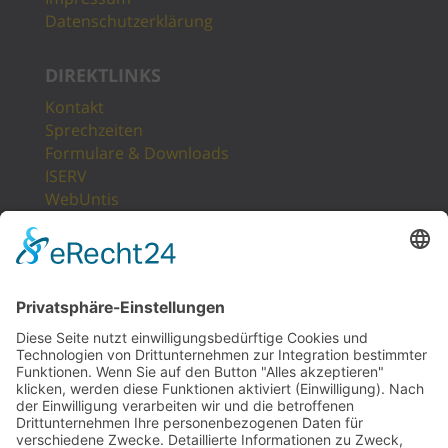
Datenschutzerklärung
DIREKTLINKS
Kontakt
Sprechzeiten
Formulare & Downloads
ISERV
WebUntis
Unsere Partner
LogIn
Sitemap
POSTANSCHRIFT
Gesamtschule Osterfeld
Westfälische Straße 17
46117 Oberhausen