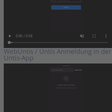
WebUntis / Untis Anmeldung in der
Untis-App