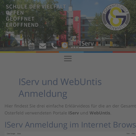
SCHULE DER VIELFALT
OFFEN
GEÖFFNET
ERÖFFNEND
!



!
IServ und WebUntis
Anmeldung
Hier findest Sie drei einfache Erklärvideos für die an der Gesam
Osterfeld verwendeten Portale
IServ
und
WebUntis
.
IServ Anmeldung im Internet Brows