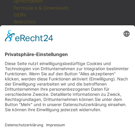
Sprechzeiten
Formulare & Downloads
ISERV
WebUntis
Unsere Partner
LogIn
Sitemap
POSTANSCHRIFT
Gesamtschule Osterfeld
Westfälische Straße 17
46117 Oberhausen
UNSERE PARTNER
EOROPÄISCHE SOZIALFONDS ESF
Website