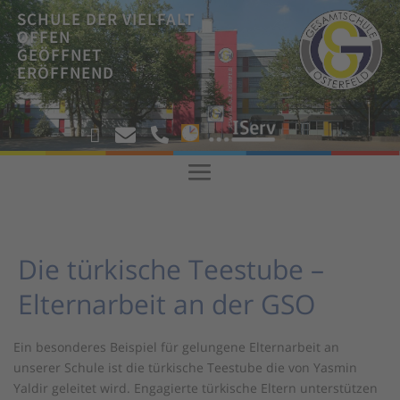
SCHULE DER VIELFALT
OFFEN
GEÖFFNET
ERÖFFNEND
!



!
Die türkische Teestube –
Elternarbeit an der GSO
Ein besonderes Beispiel für gelungene Elternarbeit an
unserer Schule ist die türkische Teestube die von Yasmin
Yaldir geleitet wird. Engagierte türkische Eltern unterstützen