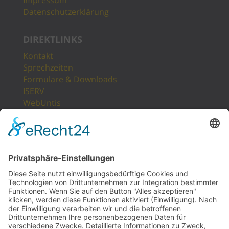
Datenschutzerklärung
DIREKTLINKS
Kontakt
Sprechzeiten
Formulare & Downloads
ISERV
WebUntis
Unsere Partner
LogIn
Sitemap
POSTANSCHRIFT
Gesamtschule Osterfeld
Westfälische Straße 17
46117 Oberhausen