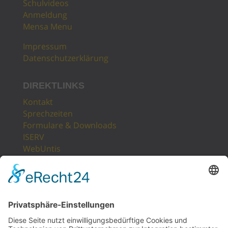
Schulvideos
Anmeldung
Mensa Menu
Impressum
Datenschutzerklärung
DIREKTLINKS
Kontakt
Sprechzeiten
Formulare & Downloads
ISERV
WebUntis
Unsere Partner
LogIn
Sitemap
POSTANSCHRIFT
Gesamtschule Osterfeld