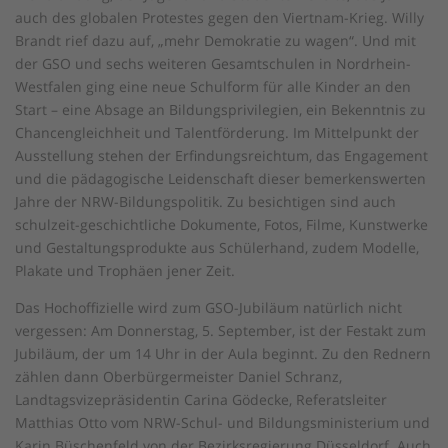
auch des globalen Protestes gegen den Viertnam-Krieg. Willy
Brandt rief dazu auf, „mehr Demokratie zu wagen“. Und mit
der GSO und sechs weiteren Gesamtschulen in Nordrhein-
Westfalen ging eine neue Schulform für alle Kinder an den
Start – eine Absage an Bildungsprivilegien, ein Bekenntnis zu
Chancengleichheit und Talentförderung. Im Mittelpunkt der
Ausstellung stehen der Erfindungsreichtum, das Engagement
und die pädagogische Leidenschaft dieser bemerkenswerten
Jahre der NRW-Bildungspolitik. Zu besichtigen sind auch
schulzeit-geschichtliche Dokumente, Fotos, Filme, Kunstwerke
und Gestaltungsprodukte aus Schülerhand, zudem Modelle,
Plakate und Trophäen jener Zeit.
Das Hochoffizielle wird zum GSO-Jubiläum natürlich nicht
vergessen: Am Donnerstag, 5. September, ist der Festakt zum
Jubiläum, der um 14 Uhr in der Aula beginnt. Zu den Rednern
zählen dann Oberbürgermeister Daniel Schranz,
Landtagsvizepräsidentin Carina Gödecke, Referatsleiter
Matthias Otto vom NRW-Schul- und Bildungsministerium und
Karin Büschenfeld von der Bezirksregierung Düsseldorf. Auch