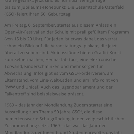
Kräfte getankt, jetzt sind es nur noch wenige Tage
bis zum Jubiläums-Höhepunkt: Die Gesamtschule Osterfeld
(GSO) feiert ihren 50. Geburtstag!
Am Freitag, 6. September, startet aus diesem Anlass ein
Open-Air-Festival an der Schule mit prall gefülltem Programm
(von 15 bis 20 Uhr). Für jeden ist etwas dabei, das verrät
schon ein Blick auf die Veranstaltungs- plakate, die jetzt
überall zu sehen sind. Aktionsstände bieten Graffiti-Kunst
zum Selbermachen, Henna-Tat- toos, eine elektronische
Torwand, Kinderschminken und mehr sorgen für
Abwechslung. Infos gibt es vom GSO-Förderverein, am
Elternstand, vom Eine-Welt-Laden und am Info-Point von
RWW und Unicef. Auch das Jugendparlament und der
Falkentreff sind beispielsweise präsent.
1969 – das Jahr der Mondlandung Zudem startet eine
Ausstellung zum Thema 50 Jahre GSO“, die diese
bemerkenswerte Schulgründung in den zeitgeschichtlichen
Zusammenhang setzt. 1969 – das war das Jahr der
Mondlandung, der Jugend- und Studentenrevolte, das Jahr