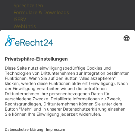
Sprechzeiten
Formulare & Downloads
ISERV
WebUntis
Unsere Partner
LogIn
Sitemap
POSTANSCHRIFT
Gesamtschule Osterfeld
Westfälische Straße 17
46117 Oberhausen
UNSERE PARTNER
ESF IN NRW