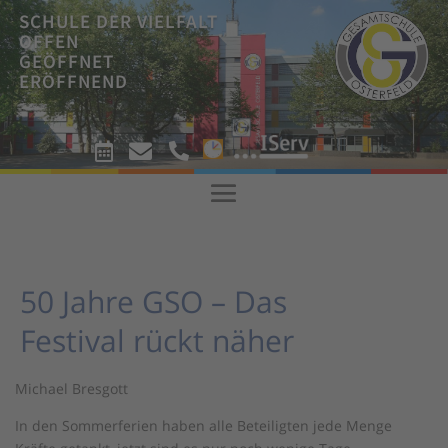
SCHULE DER VIELFALT
OFFEN
GEÖFFNET
ERÖFFNEND
!



!
50 Jahre GSO – Das
Festival rückt näher
Michael Bresgott
In den Sommerferien haben alle Beteiligten jede Menge